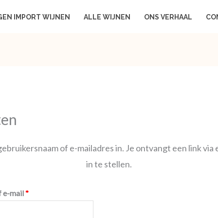
Vereist
GEN IMPORT WIJNEN
ALLE WIJNEN
ONS VERHAAL
CO
ten
bruikersnaam of e-mailadres in. Je ontvangt een link vi
in te stellen.
 e-mail
*