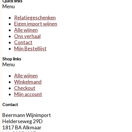
Quick links
Menu
Relatiegeschenken
Eigen import wijnen
Alle wijnen
Ons verhaal
Contact
Mijn Bestellijst
Shop links
Menu
Alle wijnen
Winkelmand
Checkout
Mijn account
Contact
Beermann Wijnimport
Helderseweg 29D
1817 BA Alkmaar