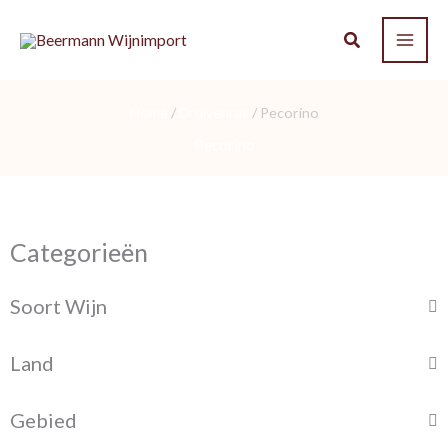
Ga
naar
de
inhoud
Home
/
Druivenras
/ Pecorino
Pecorino
Categorieën
Soort Wijn
Land
Gebied