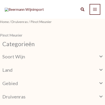
Ga
naar
de
Home
/
Druivenras
/ Pinot Meunier
inhoud
Pinot Meunier
Categorieën
Soort Wijn
Land
Gebied
Druivenras