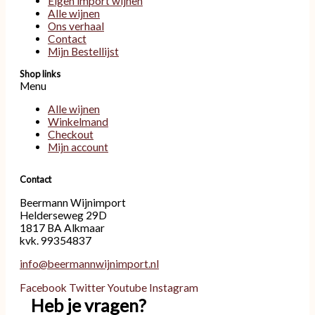
Eigen import wijnen
Alle wijnen
Ons verhaal
Contact
Mijn Bestellijst
Shop links
Menu
Alle wijnen
Winkelmand
Checkout
Mijn account
Contact
Beermann Wijnimport
Helderseweg 29D
1817 BA Alkmaar
kvk. 99354837
info@beermannwijnimport.nl
Facebook
Twitter
Youtube
Instagram
Heb je vragen?