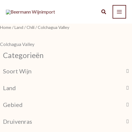
Ga
naar
de
Home
/
Land
/
Chili
/ Colchagua Valley
inhoud
Colchagua Valley
Categorieën
Soort Wijn
Land
Gebied
Druivenras