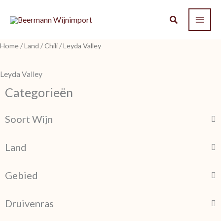
Ga
naar
de
Home
/
Land
/
Chili
/ Leyda Valley
inhoud
Leyda Valley
Categorieën
Soort Wijn
Land
Gebied
Druivenras