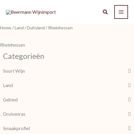
Ga
naar
de
Home
/
Land
/
Duitsland
/ Rheinhessen
inhoud
Rheinhessen
Categorieën
Soort Wijn
Land
Gebied
Druivenras
Smaakprofiel