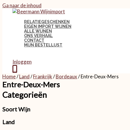
Ga naar de inhoud
RELATIEGESCHENKEN
EIGEN IMPORT WIJNEN
ALLE WIJNEN
ONS VERHAAL
CONTACT
MIJN BESTELLIJST
Inloggen
0
Home
/
Land
/
Frankrijk
/
Bordeaux
/ Entre-Deux-Mers
Entre-Deux-Mers
Categorieën
Soort Wijn
Land