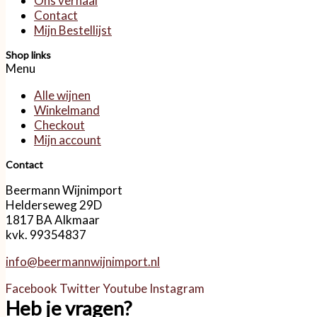
Ons verhaal
Contact
Mijn Bestellijst
Shop links
Menu
Alle wijnen
Winkelmand
Checkout
Mijn account
Contact
Beermann Wijnimport
Helderseweg 29D
1817 BA Alkmaar
kvk. 99354837
info@beermannwijnimport.nl
Facebook
Twitter
Youtube
Instagram
Heb je vragen?