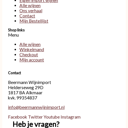
Eigen import wijnen
Alle wijnen
Ons verhaal
Contact
Mijn Bestellijst
Shop links
Menu
Alle wijnen
Winkelmand
Checkout
Mijn account
Contact
Beermann Wijnimport
Helderseweg 29D
1817 BA Alkmaar
kvk. 99354837
info@beermannwijnimport.nl
Facebook
Twitter
Youtube
Instagram
Heb je vragen?