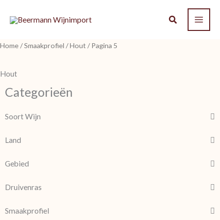
Ga
naar
de
Home
/
Smaakprofiel
/
Hout
/ Pagina 5
inhoud
Hout
Categorieën
Soort Wijn
Land
Gebied
Druivenras
Smaakprofiel