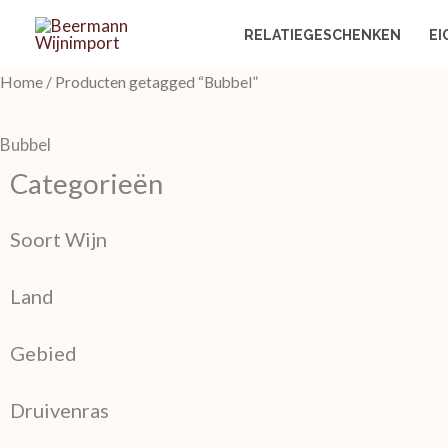
Ga
RELATIEGESCHENKEN
EI
naar
de
Home
/ Producten getagged “Bubbel”
inhoud
Bubbel
Categorieën
Soort Wijn
Land
Gebied
Druivenras