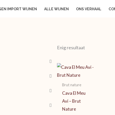
GEN IMPORT WIJNEN
ALLE WIJNEN
ONS VERHAAL
CO
Enig resultaat
Brut nature
Cava El Meu
Avi – Brut
Nature