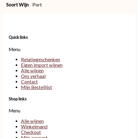
Soort Wijn
Port
Quick links
Menu
Relatiegeschenken
Eigen import wijnen
Alle wijnen
Ons verhaal
Contact
Mijn Bestellijst
Shop links
Menu
Alle wijnen
Winkelmand
Checkout
Mijn account