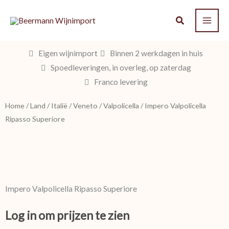
Ga
naar
de
inhoud
Eigen wijnimport
Binnen 2 werkdagen in huis
Spoedleveringen, in overleg, op zaterdag
Franco levering
Home
/
Land
/
Italië
/
Veneto
/
Valpolicella
/ Impero Valpolicella
Ripasso Superiore
Impero Valpolicella Ripasso Superiore
Log in om prijzen te zien