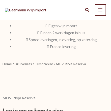
Ga
naar
de
inhoud
Eigen wijnimport
Binnen 2 werkdagen in huis
Spoedleveringen, in overleg, op zaterdag
Franco levering
Home
/
Druivenras
/
Tempranillo
/ MDV Rioja Reserva
MDV Rioja Reserva
Log in om prijzen te zien