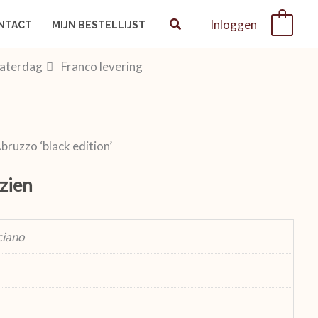
Inloggen
0
NTACT
MIJN BESTELLIJST
zaterdag
Franco levering
ruzzo ‘black edition’
 zien
ciano