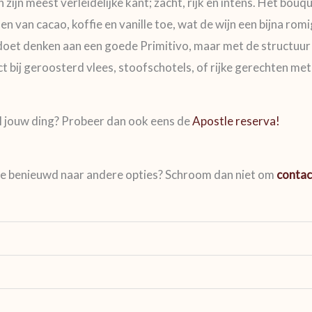
zijn meest verleidelijke kant; zacht, rijk en intens. Het bou
an cacao, koffie en vanille toe, wat de wijn een bijna romig
jl doet denken aan een goede Primitivo, maar met de structu
 bij geroosterd vlees, stoofschotels, of rijke gerechten met
al jouw ding? Probeer dan ook eens de
Apostle reserva!
en je benieuwd naar andere opties? Schroom dan niet om
contac