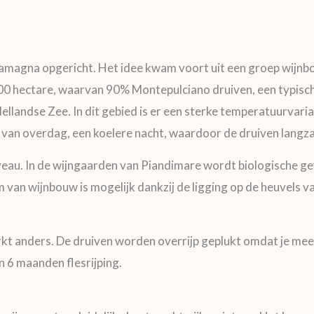
llamagna opgericht. Het idee kwam voort uit een groep wijnb
200 hectare, waarvan 90% Montepulciano druiven, een typische
dellandse Zee. In dit gebied is er een sterke temperatuurvar
e van overdag, een koelere nacht, waardoor de druiven langza
veau.
In de wijngaarden van Piandimare wordt biologische ge
 van wijnbouw is mogelijk dankzij de ligging op de heuvels 
t anders. De druiven worden overrijp geplukt omdat je meer 
 6 maanden flesrijping.