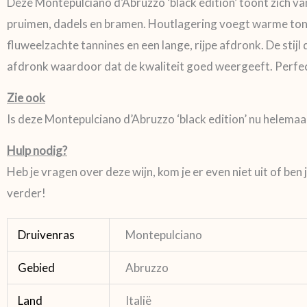
Deze Montepulciano d’Abruzzo ‘black edition’ toont zich van 
pruimen, dadels en bramen. Houtlagering voegt warme tonen v
fluweelzachte tannines en een lange, rijpe afdronk. De sti
afdronk waardoor dat de kwaliteit goed weergeeft. Perfect
Zie ook
Is deze Montepulciano d’Abruzzo ‘black edition’ nu helema
Hulp nodig?
Heb je vragen over deze wijn, kom je er even niet uit of b
verder!
Druivenras
Montepulciano
Gebied
Abruzzo
Land
Italië