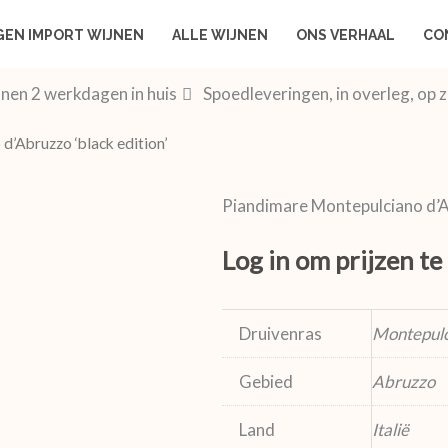
GEN IMPORT WIJNEN
ALLE WIJNEN
ONS VERHAAL
CO
nen 2 werkdagen in huis
Spoedleveringen, in overleg, op 
d’Abruzzo ‘black edition’
Piandimare Montepulciano d’Ab
Log in om prijzen te
Druivenras
Montepul
Gebied
Abruzzo
Land
Italië