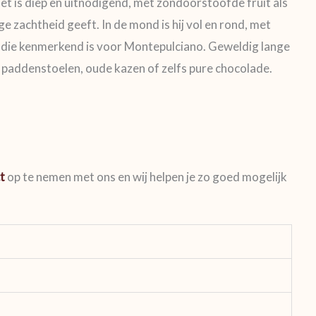
quet is diep en uitnodigend, met zondoorstoofde fruit als
e zachtheid geeft. In de mond is hij vol en rond, met
ur die kenmerkend is voor Montepulciano. Geweldig lange
 paddenstoelen, oude kazen of zelfs pure chocolade.
t
op te nemen met ons en wij helpen je zo goed mogelijk