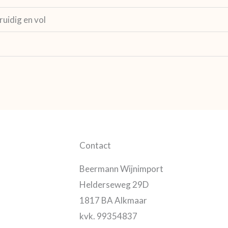
ruidig en vol
Contact
Beermann Wijnimport
Helderseweg 29D
1817 BA Alkmaar
kvk. 99354837