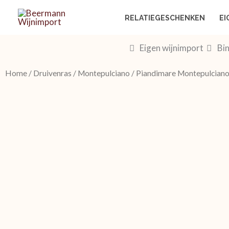
Ga
RELATIEGESCHENKEN
EI
naar
de
Eigen wijnimport
Bin
inhoud
Home
/
Druivenras
/
Montepulciano
/ Piandimare Montepulciano 