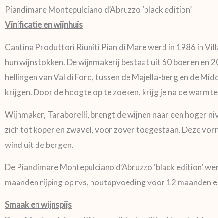
Piandimare Montepulciano d’Abruzzo ‘black edition’
Vinificatie en wijnhuis
Cantina Produttori Riuniti Pian di Mare werd in 1986 in Vi
hun wijnstokken. De wijnmakerij bestaat uit 60 boeren en 
hellingen van Val di Foro, tussen de Majella-berg en de Mid
krijgen. Door de hoogte op te zoeken, krijg je na de warmt
Wijnmaker, Taraborelli, brengt de wijnen naar een hoger ni
zich tot koper en zwavel, voor zover toegestaan. Deze vorm
wind uit de bergen.
De Piandimare Montepulciano d’Abruzzo ‘black edition’ werk
maanden rijping op rvs, houtopvoeding voor 12 maanden en
Smaak en wijnspijs