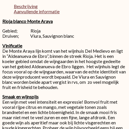
Beschrijving
Aanvullende informatie
Rioja blanco Monte Araya
Gebied; Rioja
Druiven; Viura, Sauvignon blanc
Vinificatie
De Monte Araya lijn komt van het wijnhuis Del Medievo en ligt
in “Aldeanueva de Ebro”, binnen de streek Rioja. Het is een
koeler gebied omdat de wijngaarden in het hoogste gedeelte
van het gebied Aldeanueva de Ebro liggen. Het wijnhuis legt de
focus vooral op de wijngaarden, waarvan de echte identiteit van
deze wijnproducent wordt bepaald. De Viura en Sauvignon
blanc worden beide apart vergist in rvs, om zo veel mogelijk
fruit en frisheid te behouden.
Smaak en wijnspijs
Een wijn met veel intensiteit en expressie! Bomvol fruit met
vooral rijpe citrus en mango, met vegetale tonen zoals
brandnetel en een lichte bloemigheid. In de smaak mooi fris
maar niet met te veel zuren en een fijne, lange afdronk. Een
goede wijn als aperitief maar ook bij lichte visgerechten en
koude kipgerechten. Probeer de wijn bijvoorbeeld eens bij een