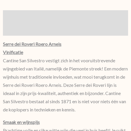
Beschrijving
Aanvullende informatie
Serre dei Roveri Roero Arneis
Vinificatie
Cantine San Silvestro vestigt zich in het vooruitstrevende
wijngebied van Italië, namelijk de Piemonte streek! Een modern
wijnhuis met traditionele invloeden, wat mooi terugkomt in de
Serre dei Roveri Roero Arneis. Deze Serre dei Roveri lijn is
ideaal in zijn prijs-kwaliteit, authentiek en bijzonder. Cantine
San Silvestro bestaat al sinds 1871 en is niet voor niets één van
de koplopers in technieken en kennis.
Smaak en wijnspijs
Prachtige volle en rijke witte wijn die veel in huis heeft! Je ruikt