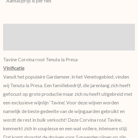
Aantal/prijs is per fles
Beschrijving
Aanvullende informatie
Tavine Corvina rosé Tenuta la Presa
Vinificatie
Vanuit het populaire Gardameer, in het Venetogebied, vinden
wij Tenuta la Presa. Een familiebedrijf, die jarenlang zich heeft
gefocust op grote productie maar zich nu heeft uitgebreid met
een exclusieve wijnlijn ‘Tavine’. Voor deze wijnen worden
namelijk de beste gedeelte van de wijngaarden gebruikt en
wordt de rest in bulk verkocht! Deze Corvina rosé Tavine,
kenmerkt zich in souplesse en een wat vollere, intensere stijl.
Dat komt doordat de druiven voor 5 maanden rijpen op zijn