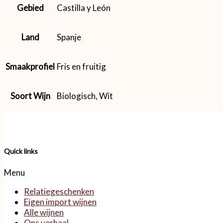
Gebied
Castilla y León
Land
Spanje
Smaakprofiel
Fris en fruitig
Soort Wijn
Biologisch, Wit
Quick links
Menu
Relatiegeschenken
Eigen import wijnen
Alle wijnen
Ons verhaal