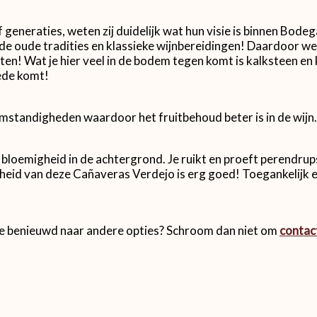
f generaties, weten zij duidelijk wat hun visie is binnen Bod
 de oude tradities en klassieke wijnbereidingen! Daardoor w
en! Wat je hier veel in de bodem tegen komt is kalksteen en
oede komt!
omstandigheden waardoor het fruitbehoud beter is in de wijn.
te bloemigheid in de achtergrond. Je ruikt en proeft perendru
heid van deze Cañaveras Verdejo is erg goed! Toegankelijk en 
n je benieuwd naar andere opties? Schroom dan niet om
contac