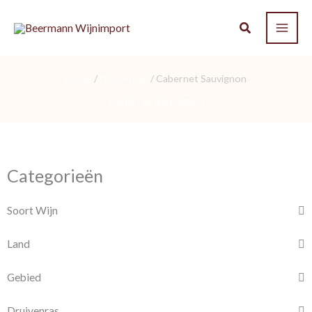
Ga
naar
de
inhoud
Home
/
Druivenras
/ Cabernet Sauvignon
Cabernet Sauvignon
Categorieën
Soort Wijn
Land
Gebied
Druivenras