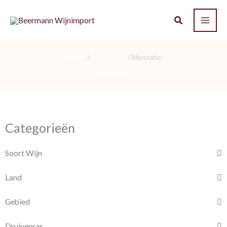
Ga
naar
de
inhoud
Home
/
Druivenras
/ Moscato
Moscato
Categorieën
Soort Wijn
Land
Gebied
Druivenras