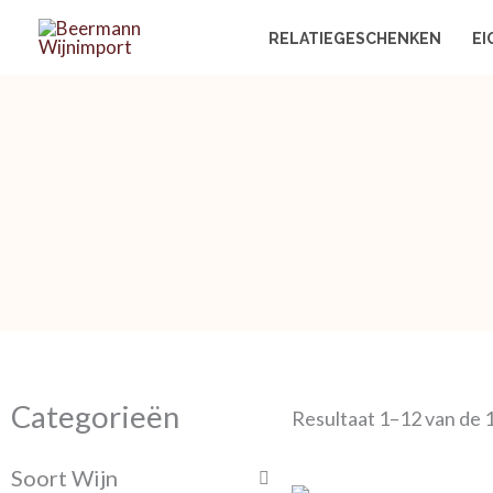
Ga
RELATIEGESCHENKEN
EI
naar
de
inhoud
Categorieën
Resultaat 1–12 van de 
Soort Wijn