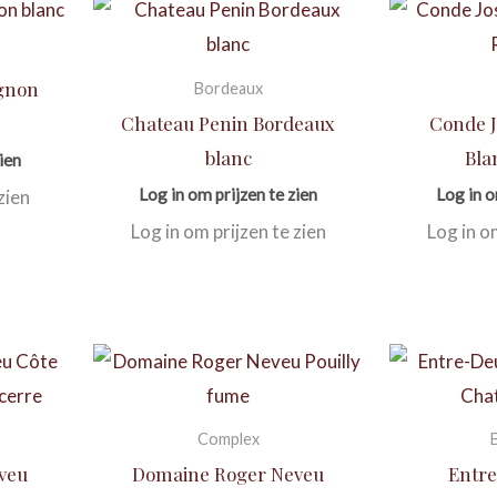
ignon
Bordeaux
Chateau Penin Bordeaux
Conde J
blanc
Bla
ien
Log in om prijzen te zien
Log in o
zien
Log in om prijzen te zien
Log in o
Complex
veu
Domaine Roger Neveu
Entr