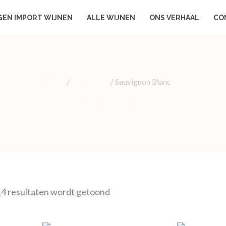
GEN IMPORT WIJNEN
ALLE WIJNEN
ONS VERHAAL
CO
Home
/
Druivenras
/ Sauvignon Blanc
Sauvignon Blanc
14 resultaten wordt getoond