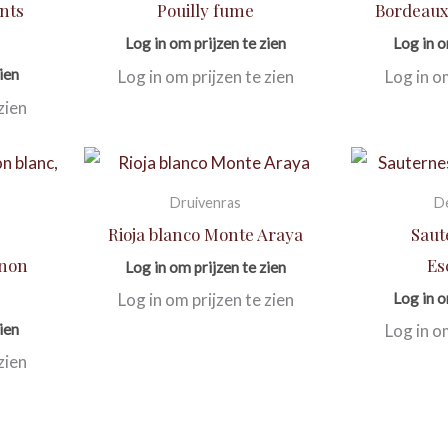
nts
Pouilly fume
Bordeaux
Log in om prijzen te zien
Log in o
ien
Log in om prijzen te zien
Log in o
zien
Druivenras
D
Rioja blanco Monte Araya
Saut
gnon
Es
Log in om prijzen te zien
Log in o
Log in om prijzen te zien
ien
Log in o
zien