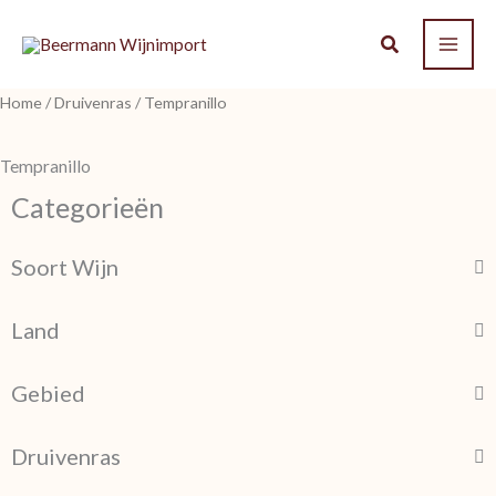
Ga
naar
de
Home
/
Druivenras
/ Tempranillo
inhoud
Tempranillo
Categorieën
Soort Wijn
Land
Gebied
Druivenras