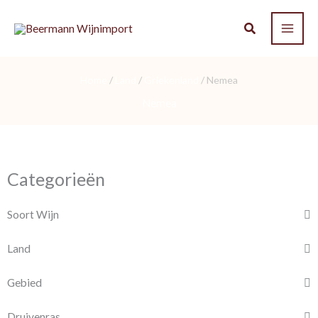
Ga
naar
de
inhoud
Home
/
Land
/
Griekenland
/ Nemea
Nemea
Categorieën
Soort Wijn
Land
Gebied
Druivenras