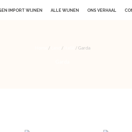
GEN IMPORT WIJNEN
ALLE WIJNEN
ONS VERHAAL
CO
Home
/
Land
/
Italië
/ Garda
Garda