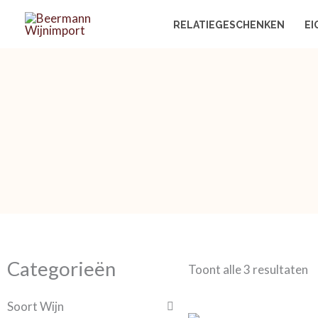
Ga
RELATIEGESCHENKEN
EI
naar
de
inhoud
Categorieën
Toont alle 3 resultaten
Soort Wijn