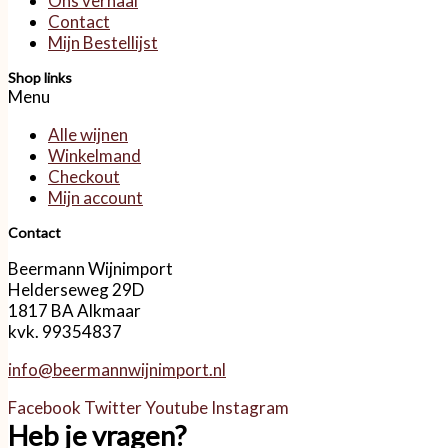
Ons verhaal
Contact
Mijn Bestellijst
Shop links
Menu
Alle wijnen
Winkelmand
Checkout
Mijn account
Contact
Beermann Wijnimport
Helderseweg 29D
1817 BA Alkmaar
kvk. 99354837
info@beermannwijnimport.nl
Facebook
Twitter
Youtube
Instagram
Heb je vragen?