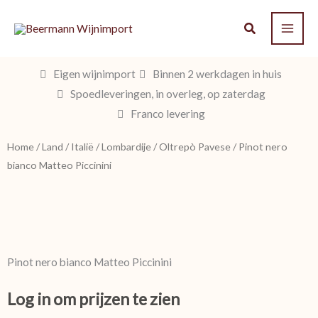
Ga
naar
de
inhoud
Eigen wijnimport
Binnen 2 werkdagen in huis
Spoedleveringen, in overleg, op zaterdag
Franco levering
Home
/
Land
/
Italië
/
Lombardije
/
Oltrepò Pavese
/ Pinot nero
bianco Matteo Piccinini
Pinot nero bianco Matteo Piccinini
Log in om prijzen te zien