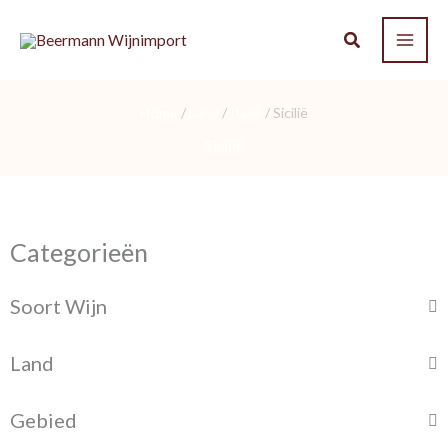
Ga
naar
de
inhoud
Home
/
Land
/
Italië
/ Sicilië
Sicilië
Categorieën
Soort Wijn
Land
Gebied