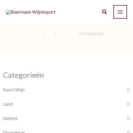
Ga
naar
de
inhoud
Home
/
Land
/
Oostenrijk
/ Weinviertel
Weinviertel
Categorieën
Soort Wijn
Land
Gebied
Druivenras