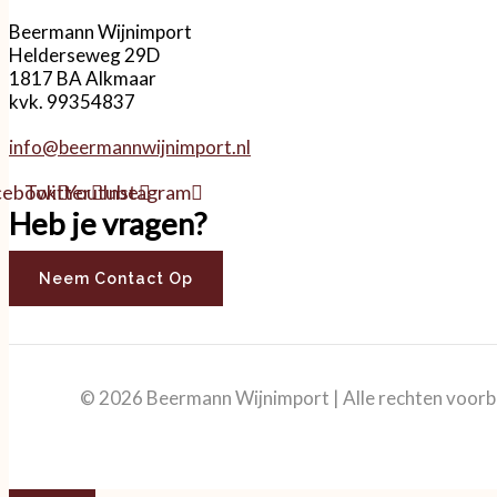
Beermann Wijnimport
Helderseweg 29D
1817 BA Alkmaar
kvk. 99354837
info@beermannwijnimport.nl
cebook
Twitter
Youtube
Instagram
Heb je vragen?
Neem Contact Op
© 2026 Beermann Wijnimport | Alle rechten voor