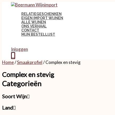
Ga
Menu
Menu
Zoeken
naar
…
de
RELATIEGESCHENKEN
inhoud
EIGEN IMPORT WIJNEN
ALLE WIJNEN
ONS VERHAAL
CONTACT
MIJN BESTELLIJST
Inloggen
0
Home
/
Smaakprofiel
/ Complex en stevig
Complex en stevig
Categorieën
Soort Wijn
Land