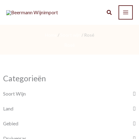
Ga
naar
de
inhoud
Home
/
Soort wijn
/ Rosé
Rosé
Categorieën
Soort Wijn
Land
Gebied
Druivenras