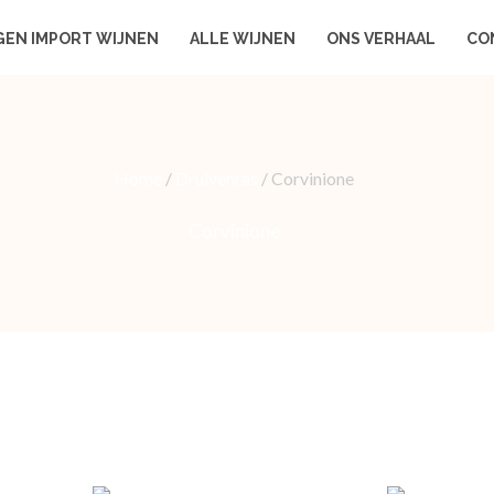
GEN IMPORT WIJNEN
ALLE WIJNEN
ONS VERHAAL
CO
Home
/
Druivenras
/ Corvinione
Corvinione