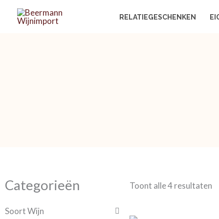
Ga
RELATIEGESCHENKEN
EI
naar
de
inhoud
Categorieën
Toont alle 4 resultaten
Soort Wijn