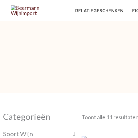
Ga
RELATIEGESCHENKEN
EI
naar
de
inhoud
Categorieën
Toont alle 11 resultate
Soort Wijn