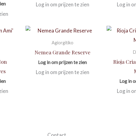
ien
Log in om prijzen te zien
Log in o
zien
Agiorgitiko
Nemea Grande Reserve
D
Mon
Rioja Cri
Log in om prijzen te zien
res
Log in om prijzen te zien
ien
Log in o
zien
Log in o
Contact