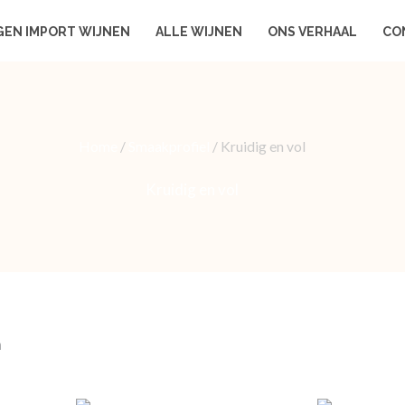
GEN IMPORT WIJNEN
ALLE WIJNEN
ONS VERHAAL
CO
Home
/
Smaakprofiel
/ Kruidig en vol
Kruidig en vol
n