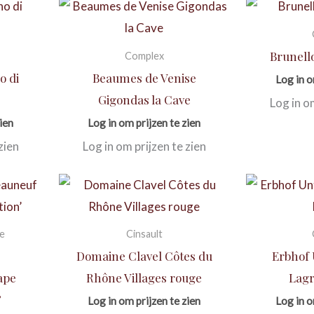
Brunell
Complex
o di
Beaumes de Venise
Log in o
Gigondas la Cave
Log in o
ien
Log in om prijzen te zien
zien
Log in om prijzen te zien
e
Cinsault
Domaine Clavel Côtes du
Erbhof
ape
Rhône Villages rouge
Lagr
’
Log in om prijzen te zien
Log in o