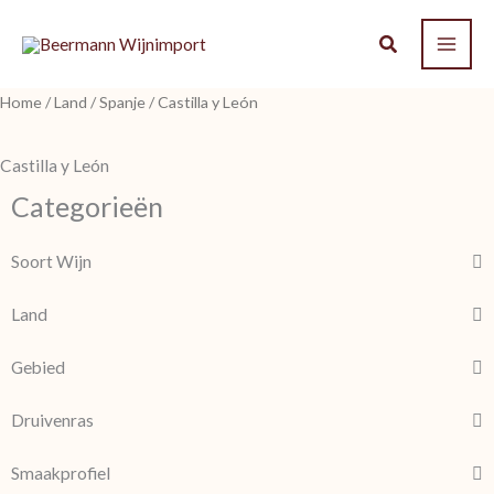
Ga
naar
de
Home
/
Land
/
Spanje
/ Castilla y León
inhoud
Castilla y León
Categorieën
Soort Wijn
Land
Gebied
Druivenras
Smaakprofiel