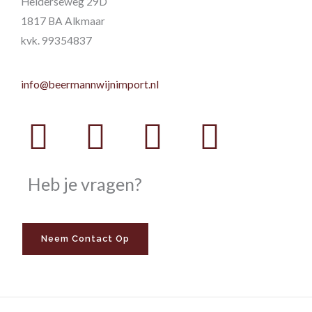
Helderseweg 29D
1817 BA Alkmaar
kvk. 99354837
info@beermannwijnimport.nl
Facebook
Twitter
Youtube
Instag
Heb je vragen?
Neem Contact Op